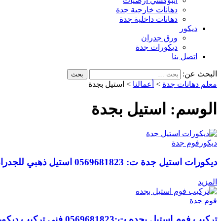
ايبوكسي أرضيات
دهانات خارجية جدة
دهانات داخلية جدة
ديكور
ورق جدران
ديكورات جدة
اتصل بنا
البحث عن:
معلم دهانات جدة
>
أعمالنا
>
استيل بجدة
الوسم:
استيل بجدة
ديكور
فوم جدة
ديكورات استيل جدة ت: 0569681823 استيل ذهبي للجدران جدة
المزيد
فوم جدة
تركيب فوم استيل بجده ت:0569681823 فني تركيب ديكورات براويز فوم مع استيل في جدة