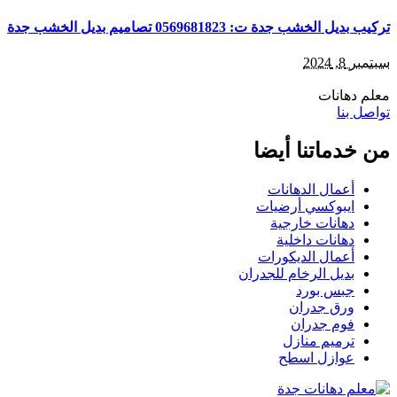
تركيب بديل الخشب جدة ت: 0569681823 تصاميم بديل الخشب جدة
سبتمبر 8, 2024
معلم دهانات
تواصل بنا
من خدماتنا أيضا
أعمال الدهانات
ايبوكسي أرضيات
دهانات خارجية
دهانات داخلية
أعمال الديكورات
بديل الرخام للجدران
جبس بورد
ورق جدران
فوم جدران
ترميم منازل
عوازل اسطح