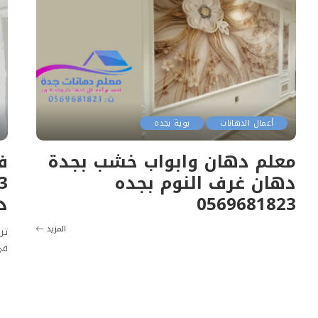
أعمال الدهانات
بوية بجده
معلم دهان وابواب خشب بجدة
ف
دهان غرف النوم بجده
0569681823
د
المزيد
تر
في