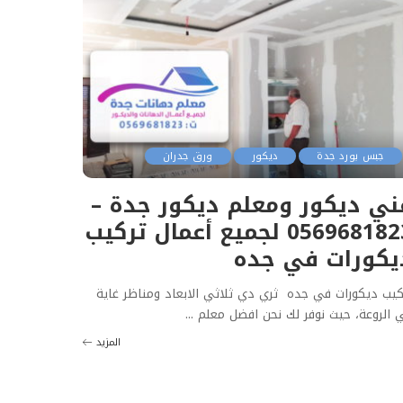
جبس بورد جدة
ديكور
ورق جدران
ني ديكور ومعلم ديكور جدة –
0569681823 لجميع أعمال تركيب
يكورات في جده
كيب ديكورات في جده ثري دي ثلاثي الابعاد ومناظر غاية
 الروعة، حيث نوفر لك نحن افضل معلم
...
المزيد