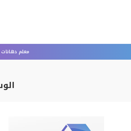
معلم دهانات 
الو