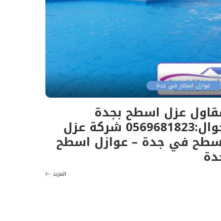
عوازل اسطح في جدة
قاول عزل اسطح بجدة
جوال:0569681823 شركة عزل
سطح في جدة – عوازل اسطح
دة
المزيد