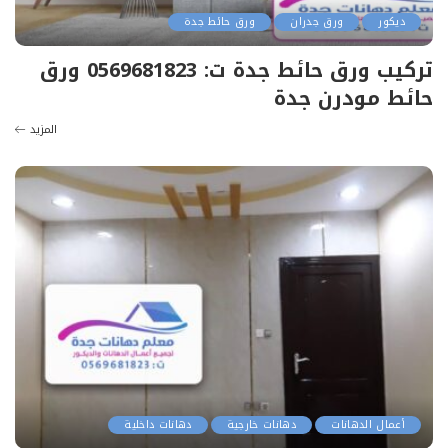
ديكور
ورق جدران
ورق حائط جدة
تركيب ورق حائط جدة ت: 0569681823 ورق
حائط مودرن جدة
المزيد
أعمال الدهانات
دهانات خارجية
دهانات داخلية