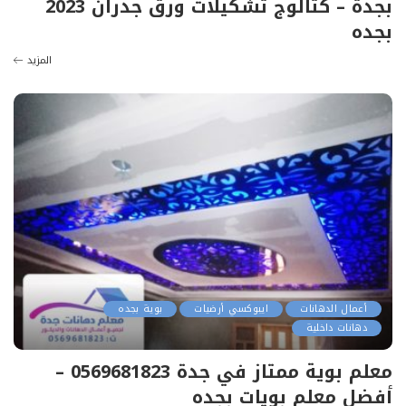
بجدة – كتالوج تشكيلات ورق جدران 2023
بجده
المزيد
أعمال الدهانات
ايبوكسي أرضيات
بوية بجده
دهانات داخلية
معلم بوية ممتاز في جدة 0569681823 –
أفضل معلم بويات بجده